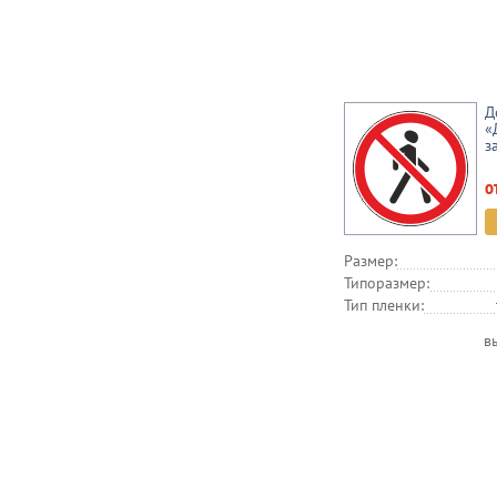
Д
«
з
о
Размер:
Типоразмер:
Тип пленки:
в