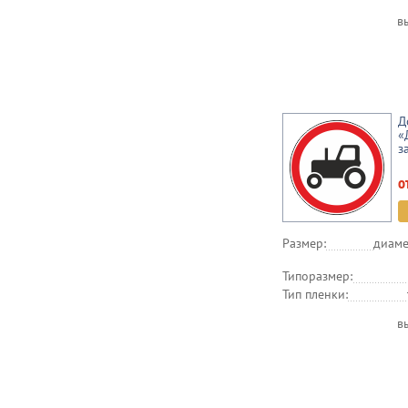
в
Д
«
з
о
Размер:
диаме
Типоразмер:
Тип пленки:
в