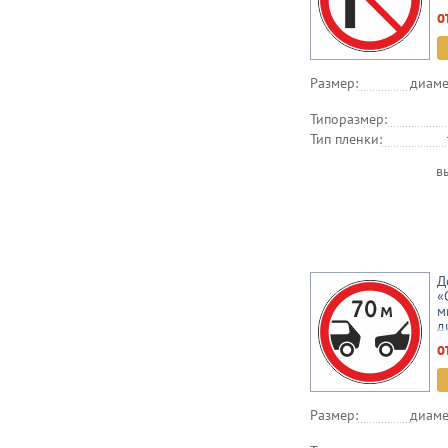
о
Размер:
диаме
Типоразмер:
Тип пленки:
в
Д
«
м
д
о
Размер:
диаме