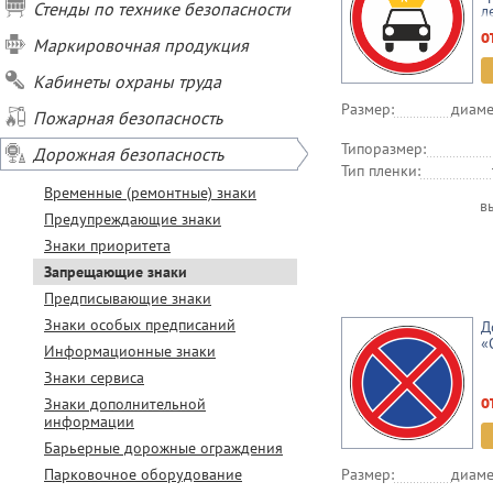
Стенды по технике безопасности
л
г
о
Маркировочная продукция
Кабинеты охраны труда
Размер:
диаме
Пожарная безопасность
Типоразмер:
Дорожная безопасность
Тип пленки:
Временные (ремонтные) знаки
в
Предупреждающие знаки
Знаки приоритета
Запрещающие знаки
Предписывающие знаки
Знаки особых предписаний
Д
«
Информационные знаки
Знаки сервиса
о
Знаки дополнительной
информации
Барьерные дорожные ограждения
Парковочное оборудование
Размер:
диаме