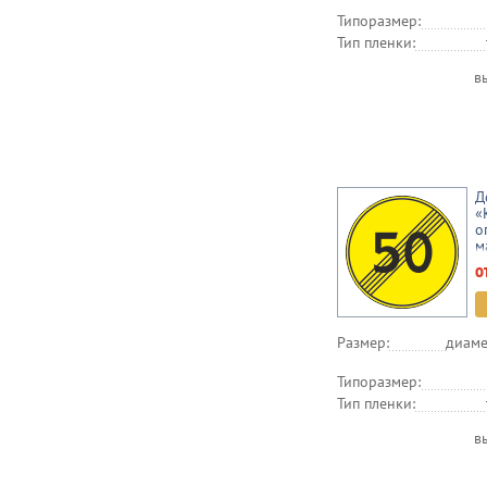
Типоразмер:
Тип пленки:
в
Д
«
о
м
(
о
Размер:
диаме
Типоразмер:
Тип пленки:
в