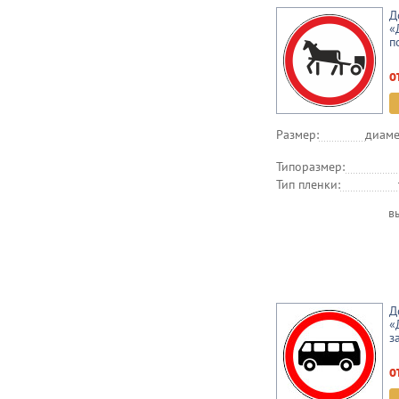
Д
«
п
о
Размер:
диаме
Типоразмер:
Тип пленки:
в
Д
«
з
о