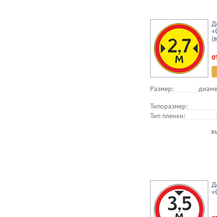
Д
«
(
о
Размер:
диаме
Типоразмер:
Тип пленки:
в
Д
«