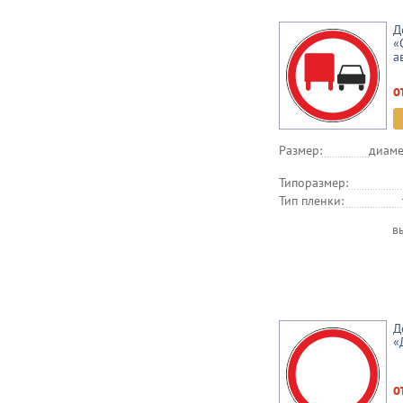
Д
«
а
о
Размер:
диаме
Типоразмер:
Тип пленки:
в
Д
«
о