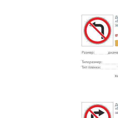
Д
«
з
о
Размер:
диаме
Типоразмер:
Тип пленки:
в
Д
«
з