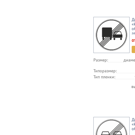
Д
«
о
а
о
Размер:
диаме
Типоразмер:
Тип пленки:
в
Д
«
о