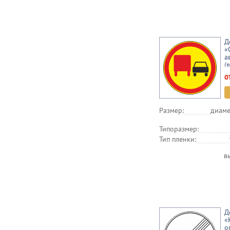
Д
«
а
(
о
Размер:
диаме
Типоразмер:
Тип пленки:
в
Д
«
о