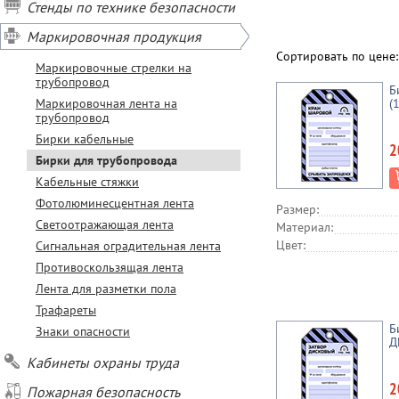
Стенды по технике безопасности
Маркировочная продукция
Сортировать по цене
Маркировочные стрелки на
трубопровод
Б
Маркировочная лента на
(
трубопровод
Бирки кабельные
2
Бирки для трубопровода
Кабельные стяжки
Фотолюминесцентная лента
Размер:
Светоотражающая лента
Материал:
Цвет:
Сигнальная оградительная лента
Противоскользящая лента
Лента для разметки пола
Трафареты
Б
Знаки опасности
Д
Кабинеты охраны труда
2
Пожарная безопасность