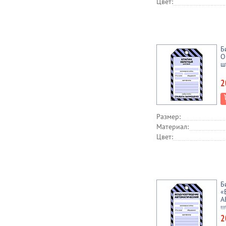
Цвет:
Б
О
ш
2
Размер:
Материал:
Цвет:
Б
«
А
ш
2