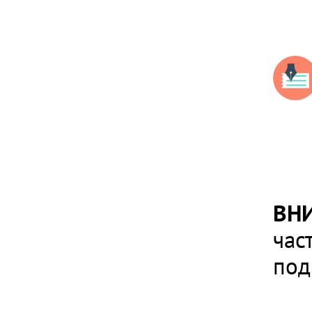
ВН
час
под