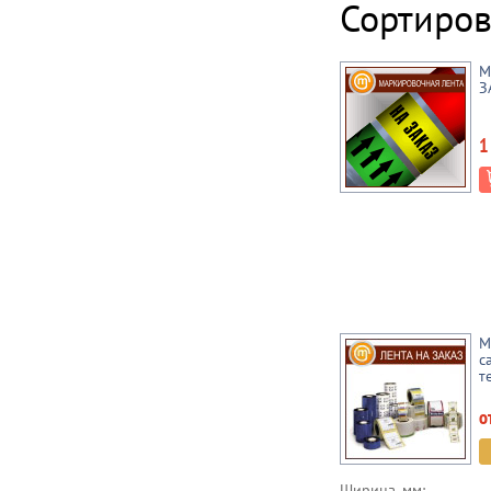
Сортиров
М
З
1
М
с
т
о
Ширина, мм: