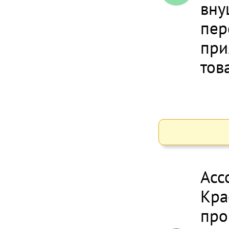
вну
пер
при
тов
Асс
Кра
про