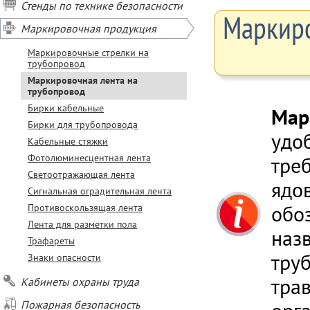
Стенды по технике безопасности
Маркиро
Маркировочная продукция
Маркировочные стрелки на
трубопровод
Маркировочная лента на
трубопровод
Бирки кабельные
Мар
Бирки для трубопровода
удо
Кабельные стяжки
Фотолюминесцентная лента
тре
Светоотражающая лента
ядо
Сигнальная оградительная лента
обоз
Противоскользящая лента
Лента для разметки пола
наз
Трафареты
тру
Знаки опасности
трав
Кабинеты охраны труда
Пожарная безопасность