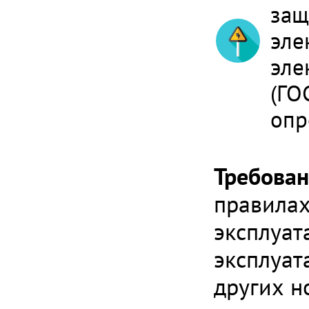
защ
эле
эле
(ГО
опр
Требован
правилах
эксплуат
эксплуат
других н