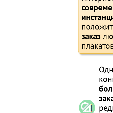
совреме
инстанц
положит
заказ
лю
плакатов
Одн
кон
бол
зак
ред