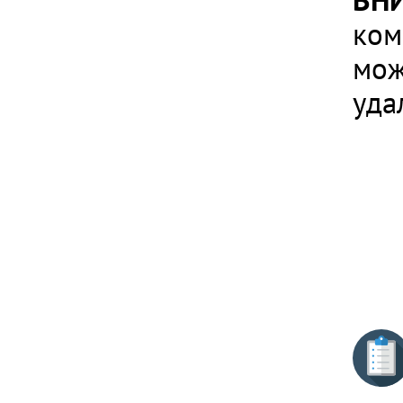
ВН
ком
мож
уда