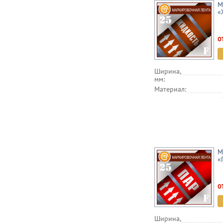
М
«
о
Ширина,
мм:
Материал:
М
«
о
Ширина,