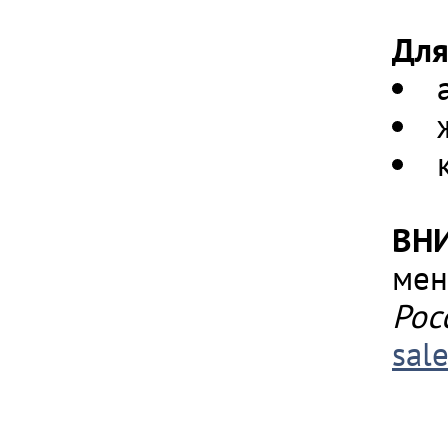
Для
ВН
мен
Рос
sal