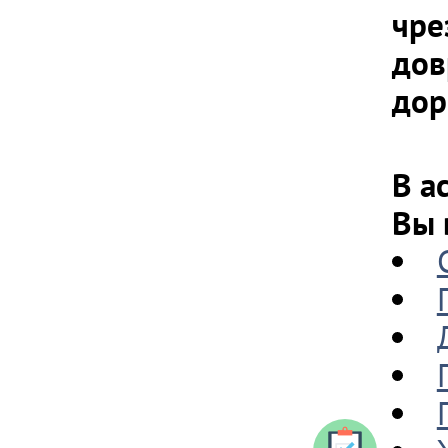
чре
дов
дор
В а
Вы 