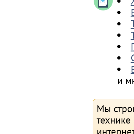
и м
Мы стро
технике 
интерне