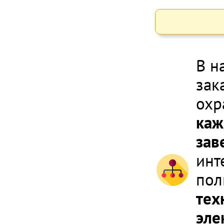
В н
зак
охр
каж
зав
инт
пол
тех
эле