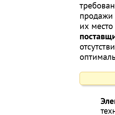
требован
продажи 
их место
поставщ
отсутств
оптималь
Эле
тех