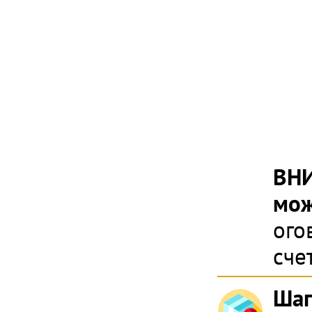
ВН
мож
ого
сче
Шаг