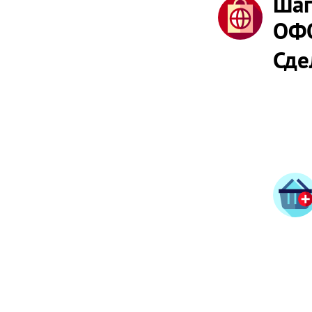
Шаг
ОФ
Сде