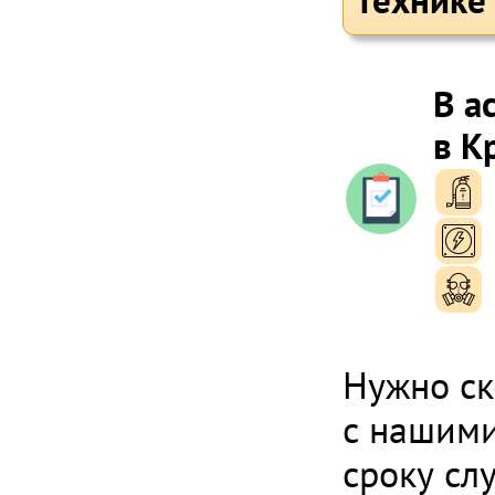
технике
В а
в К
п
п
п
Нужно ск
с нашими
сроку сл